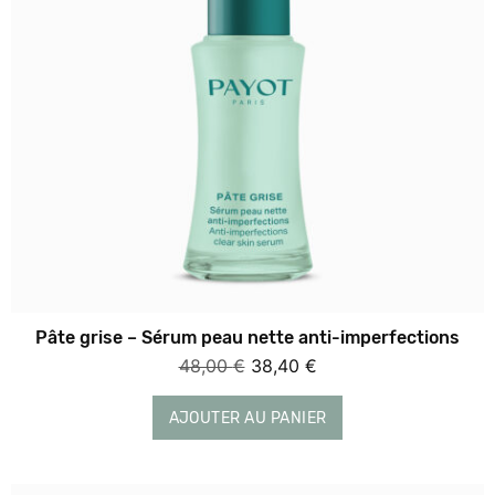
Pâte grise – Sérum peau nette anti-imperfections
Le
Le
48,00
€
38,40
€
prix
prix
initial
actuel
AJOUTER AU PANIER
était :
est :
48,00 €.
38,40 €.