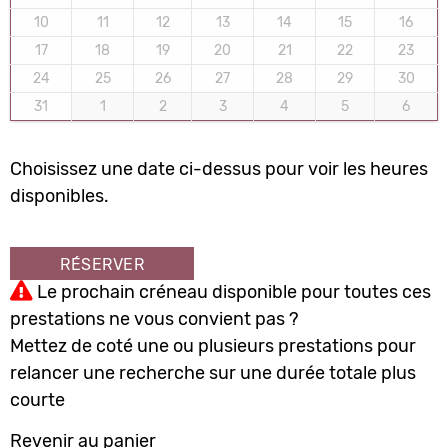
10
11
12
13
14
15
16
17
18
19
20
21
22
23
24
25
26
27
28
29
30
31
1
2
3
4
5
6
Choisissez une date ci-dessus pour voir les heures
disponibles.
RÉSERVER
Le prochain créneau disponible pour toutes ces
prestations ne vous convient pas ?
Mettez de coté une ou plusieurs prestations pour
relancer une recherche sur une durée totale plus
courte
Revenir au panier