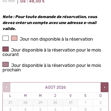
De :
48,00
€
45 min
Note : Pour toute demande de réservation, vous
devez créer un compte avec une adresse e-mail
valide.
Jour non disponible à la réservation
Jour disponible à la réservation pour le mois
courant
Jour disponible à la réservation pour le mois
prochain
AOÛT
2026
L
M
M
J
V
S
D
27
28
29
30
31
1
2
3
4
5
6
7
8
9