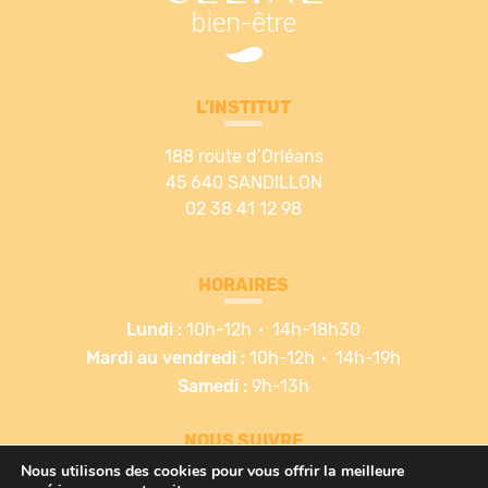
L’INSTITUT
188 route d’Orléans
45 640 SANDILLON
02 38 41 12 98
HORAIRES
Lundi :
10h-12h
14h-18h30
Mardi au vendredi :
10h-12h
14h-19h
Samedi :
9h-13h
NOUS SUIVRE
Nous utilisons des cookies pour vous offrir la meilleure