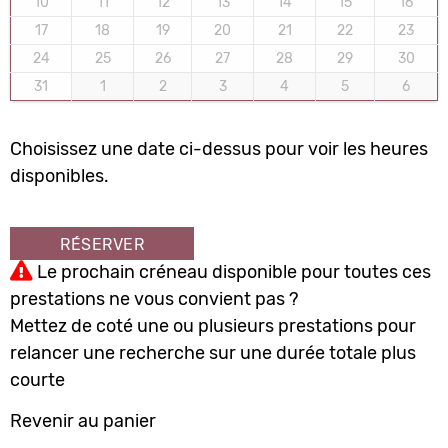
10
11
12
13
14
15
16
17
18
19
20
21
22
23
24
25
26
27
28
29
30
31
1
2
3
4
5
6
Choisissez une date ci-dessus pour voir les heures
disponibles.
RÉSERVER
Le prochain créneau disponible pour toutes ces
prestations ne vous convient pas ?
Mettez de coté une ou plusieurs prestations pour
relancer une recherche sur une durée totale plus
courte
Revenir au panier