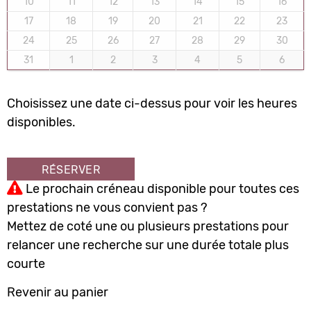
10
11
12
13
14
15
16
17
18
19
20
21
22
23
24
25
26
27
28
29
30
31
1
2
3
4
5
6
Choisissez une date ci-dessus pour voir les heures
disponibles.
RÉSERVER
Le prochain créneau disponible pour toutes ces
prestations ne vous convient pas ?
Mettez de coté une ou plusieurs prestations pour
relancer une recherche sur une durée totale plus
courte
Revenir au panier