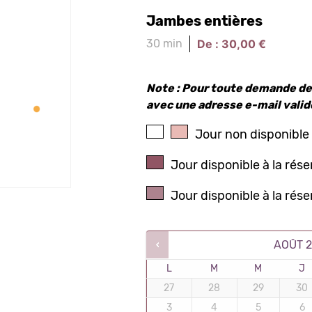
Jambes entières
De :
30,00
€
30 min
Note : Pour toute demande de
avec une adresse e-mail valid
Jour non disponible 
Jour disponible à la rés
Jour disponible à la rés
AOÛT
L
M
M
J
27
28
29
30
3
4
5
6