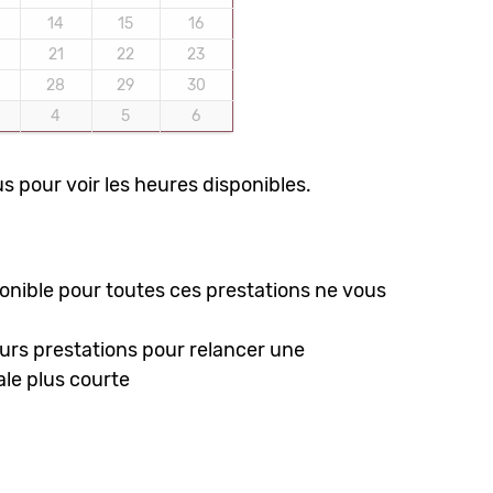
14
15
16
21
22
23
28
29
30
4
5
6
s pour voir les heures disponibles.
nible pour toutes ces prestations ne vous
urs prestations pour relancer une
le plus courte