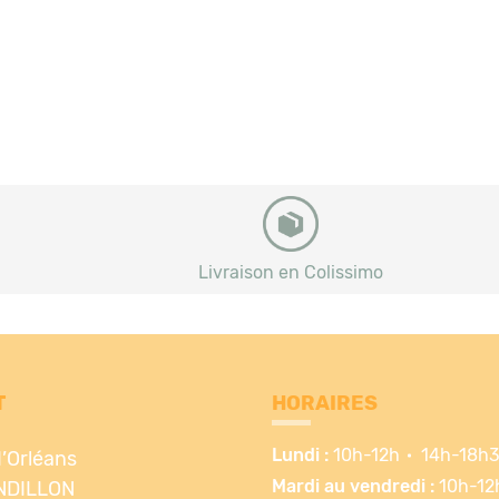
Livraison en Colissimo
T
HORAIRES
Lundi :
10h-12h
14h-18h
d’Orléans
Mardi au vendredi :
10h-12
NDILLON