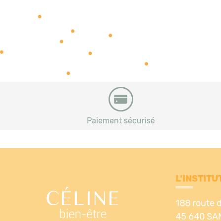
Paiement sécurisé
L’INSTITU
188 route 
45 640 SA