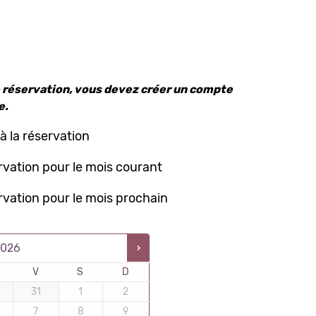
 réservation, vous devez créer un compte
e.
à la réservation
ervation pour le mois courant
ervation pour le mois prochain
2026
V
S
D
31
1
2
7
8
9