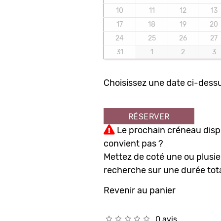
10
11
12
13
17
18
19
20
24
25
26
27
31
1
2
3
Choisissez une date ci-dessu
RÉSERVER
Le prochain créneau dispo
convient pas ?
Mettez de coté une ou plusie
recherche sur une durée tota
Revenir au panier
0 avis