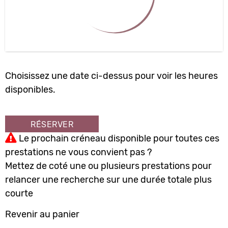
10
11
12
13
14
15
16
17
18
19
20
21
22
23
24
25
26
27
28
29
30
31
1
2
3
4
5
6
Choisissez une date ci-dessus pour voir les heures
disponibles.
RÉSERVER
Le prochain créneau disponible pour toutes ces
prestations ne vous convient pas ?
Mettez de coté une ou plusieurs prestations pour
relancer une recherche sur une durée totale plus
courte
Revenir au panier