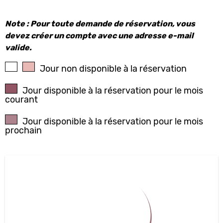
Note : Pour toute demande de réservation, vous
devez créer un compte avec une adresse e-mail
valide.
Jour non disponible à la réservation
Jour disponible à la réservation pour le mois
courant
Jour disponible à la réservation pour le mois
prochain
AOÛT
2026
L
M
M
J
V
S
D
27
28
29
30
31
1
2
3
4
5
6
7
8
9