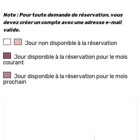
Note : Pour toute demande de réservation, vous
devez créer un compte avec une adresse e-mail
valide.
Jour non disponible à la réservation
Jour disponible à la réservation pour le mois
courant
Jour disponible à la réservation pour le mois
prochain
AOÛT
2026
L
M
M
J
V
S
D
27
28
29
30
31
1
2
3
4
5
6
7
8
9