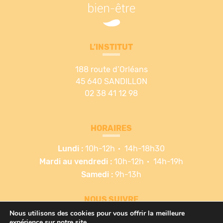
L’INSTITUT
188 route d’Orléans
45 640 SANDILLON
02 38 41 12 98
HORAIRES
Lundi :
10h-12h
14h-18h30
Mardi au vendredi :
10h-12h
14h-19h
Samedi :
9h-13h
NOUS SUIVRE
Nous utilisons des cookies pour vous offrir la meilleure
expérience sur notre site.