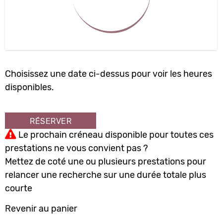
10
11
12
13
14
15
16
17
18
19
20
21
22
23
24
25
26
27
28
29
30
31
1
2
3
4
5
6
Choisissez une date ci-dessus pour voir les heures
disponibles.
RÉSERVER
Le prochain créneau disponible pour toutes ces
prestations ne vous convient pas ?
Mettez de coté une ou plusieurs prestations pour
relancer une recherche sur une durée totale plus
courte
Revenir au panier