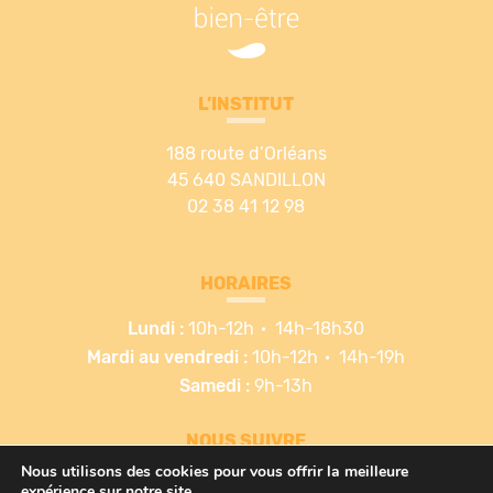
L’INSTITUT
188 route d’Orléans
45 640 SANDILLON
02 38 41 12 98
HORAIRES
Lundi :
10h-12h
14h-18h30
Mardi au vendredi :
10h-12h
14h-19h
Samedi :
9h-13h
NOUS SUIVRE
Nous utilisons des cookies pour vous offrir la meilleure
expérience sur notre site.