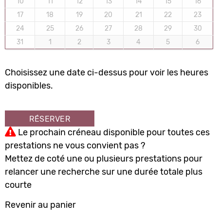
10
11
12
13
14
15
16
17
18
19
20
21
22
23
24
25
26
27
28
29
30
31
1
2
3
4
5
6
Choisissez une date ci-dessus pour voir les heures
disponibles.
RÉSERVER
Le prochain créneau disponible pour toutes ces
prestations ne vous convient pas ?
Mettez de coté une ou plusieurs prestations pour
relancer une recherche sur une durée totale plus
courte
Revenir au panier