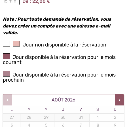
De :
22,00
€
15 min
Note : Pour toute demande de réservation, vous
devez créer un compte avec une adresse e-mail
valide.
Jour non disponible à la réservation
Jour disponible à la réservation pour le mois
courant
Jour disponible à la réservation pour le mois
prochain
AOÛT
2026
L
M
M
J
V
S
D
27
28
29
30
31
1
2
3
4
5
6
7
8
9