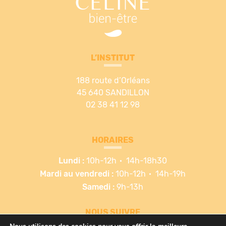
L’INSTITUT
188 route d’Orléans
45 640 SANDILLON
02 38 41 12 98
HORAIRES
Lundi :
10h-12h
14h-18h30
Mardi au vendredi :
10h-12h
14h-19h
Samedi :
9h-13h
NOUS SUIVRE