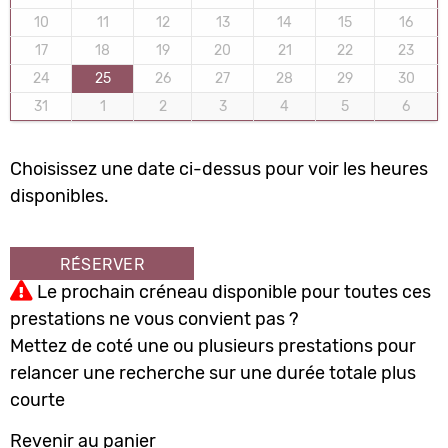
10
11
12
13
14
15
16
17
18
19
20
21
22
23
24
25
26
27
28
29
30
31
1
2
3
4
5
6
Choisissez une date ci-dessus pour voir les heures
disponibles.
RÉSERVER
Le prochain créneau disponible pour toutes ces
prestations ne vous convient pas ?
Mettez de coté une ou plusieurs prestations pour
relancer une recherche sur une durée totale plus
courte
Revenir au panier