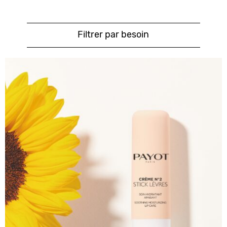
Filtrer par besoin
POUR LE VISAGE
CRÈME N°2 - Stick Lèvres
Lèvres desséchées, fragilisées, en manque de
douceur ? Le stick lèvres Crème N°2 prend
soin...
Lire plus