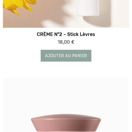
4gr
18 €
CRÈME N°2 – Stick Lèvres
18,00
€
AJOUTER AU PANIER
AJOUTER AU PANIER
RÉCONFORTER ET APAISER - CRÈME N°2
CRÈME N°2 - Cachemire apaisante
PAYOT