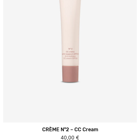
RÉCONFORTER ET APAISER - CRÈME N°2
CRÈME N°2 - CC Cream
PAYOT
Soin teinté protecteur SPF 50+ pour une peau
apaisée unifiée et protégée...
Lire plus
Tube 40 ml
40 €
CRÈME N°2 – CC Cream
40,00
€