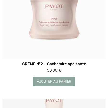
Le microbiome est l’ensemble de millions de
micro-organismes vivants présents à la
surface de notre...
Lire plus
Pot 50 ml
56 €
CRÈME N°2 – Cachemire apaisante
56,00
€
AJOUTER AU PANIER
AJOUTER AU PANIER