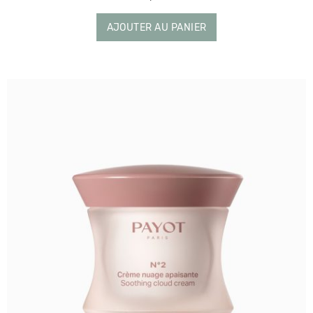
AJOUTER AU PANIER
AJOUTER AU PANIER
RÉCONFORTER ET APAISER - CRÈME N°2
CRÈME N°2 - Nuage apaisante
PAYOT
Crème légère et aérienne à l'action anti-
rougeurs et anti-stress cutané...
Lire plus