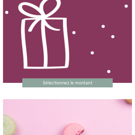
Sélectionnez le montant
Ce
produit
a
plusieurs
variations.
Les